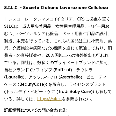
S.I.L.C. - Società Italiana Lavorazione Cellulosa
トレスコーレ・クレマスコ (イタリア、CR) に拠点を置く
SILCは、成人用失禁用品、女性用生理用品、ベビー用お
むつ、パーソナルケア化粧品、ペット用衛生用品の設計、
製造、販売を行っている。これらの製品は主に小売店、薬
局、介護施設や病院などの機関を通じて流通しており、消
費者への直接販売や、20カ国以上への海外輸出も行われ
ている。同社は、数多くのプライベートブランドに加え、
自社ブランド (ソフィソフ (Soffisof)、ラウレラ
(Laurella)、アッソルベッロ (Assorbello)、ビューティー
ケース (BeautyCase)) を所有し、ライセンスブランド
(トゥルディ・ベビー・ケア (Trudi Baby Care)) も有して
いる。詳しくは、
https://silc.it
を参照されたい。
詳細情報についての問い合わせ先: