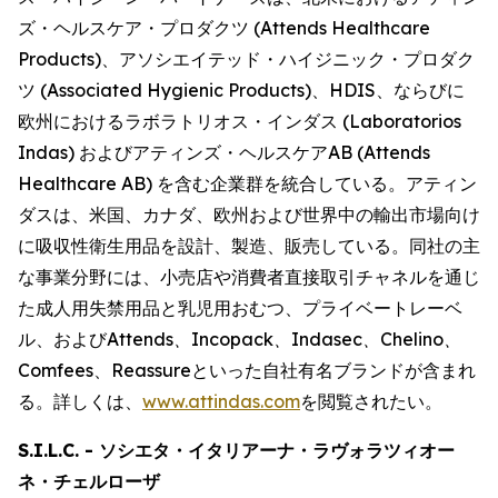
ズ・ヘルスケア・プロダクツ (Attends Healthcare
Products)、アソシエイテッド・ハイジニック・プロダク
ツ (Associated Hygienic Products)、HDIS、ならびに
欧州におけるラボラトリオス・インダス (Laboratorios
Indas) およびアティンズ・ヘルスケアAB (Attends
Healthcare AB) を含む企業群を統合している。アティン
ダスは、米国、カナダ、欧州および世界中の輸出市場向け
に吸収性衛生用品を設計、製造、販売している。同社の主
な事業分野には、小売店や消費者直接取引チャネルを通じ
た成人用失禁用品と乳児用おむつ、プライベートレーベ
ル、および
Attends、Incopack、Indasec、Chelino、
Comfees
、
Reassure
といった自社有名ブランドが含まれ
る。詳しくは、
www.attindas.com
を閲覧されたい。
S.I.L.C. - ソシエタ・イタリアーナ・ラヴォラツィオー
ネ・チェルローザ