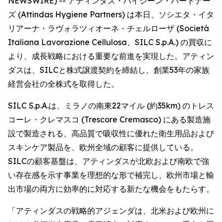
NEWSWIRE) -- アティンダス・ハイジーン・パートナー
ズ (Attindas Hygiene Partners) は本日、ソシエタ・イタ
リアーナ・ラヴォラツィオーネ・チェルローザ (Società
Italiana Lavorazione Cellulosa、SILC S.p.A.) の買収に
より、成長戦略における重要な前進を実現した。アティン
ダスは、SILCと株式譲渡契約を締結し、創業53年の家族
経営会社の全株式を取得した。
SILC S.p.A.は、ミラノの南東22マイル (約35km) のトレス
コーレ・クレマスコ (Trescore Cremasco) にある製造施
設で製造される、高品質で吸収性に優れた衛生用品および
スキンケア製品を、欧州全域の顧客に提供している。
SILCの顧客基盤は、アティンダスが北欧および南欧で強
い存在感を示す事業を理想的な形で補完し、欧州市場と輸
出市場の両方に効率的に対応する新たな機会をもたらす。
「アティンダスの戦略的アジェンダは、北米および欧州に