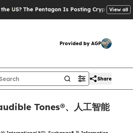
he Pentagon Is Posting Cryptic Biblical Message
View all
Provided by AGP
Share
audible Tones®、人工智能