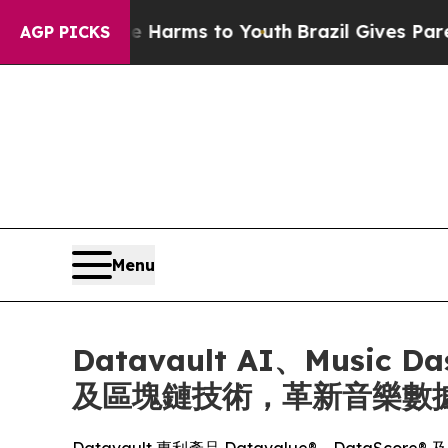
 Abate Harms to Youth
Brazil Gives Parents Socia
AGP PICKS
Menu
Datavault AI、Music 
及區塊鏈技術，革新音樂數