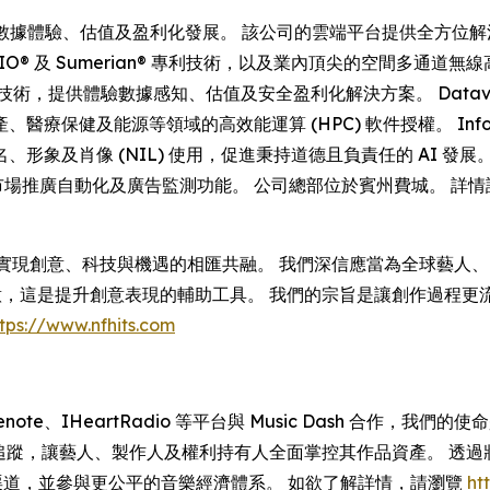
 正引領 AI 驅動的數據體驗、估值及盈利化發展。 該公司的雲端平台提
®、ADIO® 及 Sumerian® 專利技術，以及業內頂尖的空間多
術，提供體驗數據感知、估值及安全盈利化解決方案。 Datava
及能源等領域的高效能運算 (HPC) 軟件授權。 Information
肖像 (NIL) 使用，促進秉持道德且負責任的 AI 發展。 Da
、市場推廣自動化及廣告監測功能。 公司總部位於賓州費城。 詳
代，實現創意、科技與機遇的相匯共融。 我們深信應當為全球藝
創意，這是提升創意表現的輔助工具。 我們的宗旨是讓創作過程
tps://www.nfhits.com
e、Gracenote、IHeartRadio 等平台與 Music Dash
收益追蹤，讓藝人、製作人及權利持有人全面掌控其作品資產。 透
收益渠道，並參與更公平的音樂經濟體系。 如欲了解詳情，請瀏覽
ht