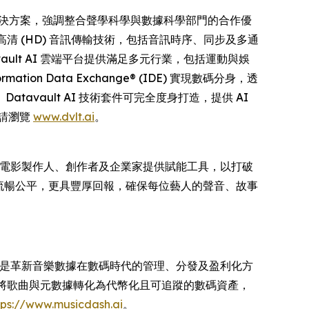
供全方位解決方案，強調整合聲學科學與數據科學部門的合作優
通道無線高清 (HD) 音訊傳輸技術，包括音訊時序、同步及多通
ult AI 雲端平台提供滿足多元行業，包括運動與娛
 Data Exchange® (IDE) 實現數碼分身，透
tavault AI 技術套件可完全度身打造，提供 AI
情請瀏覽
www.dvlt.ai
。
人、電影製作人、創作者及企業家提供賦能工具，以打破
更流暢公平，更具豐厚回報，確保每位藝人的聲音、故事
 合作，我們的使命是革新音樂數據在數碼時代的管理、分發及盈利化方
過將歌曲與元數據轉化為代幣化且可追蹤的數碼資產，
tps://www.musicdash.ai
。