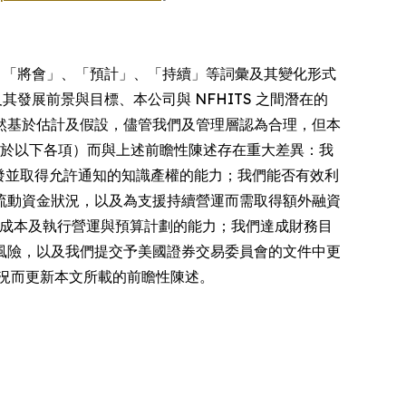
」、「將會」、「預計」、「持續」等詞彙及其變化形式
其發展前景與目標、本公司與 NFHITS 之間潛在的
然基於估計及假設，儘管我們及管理層認為合理，但本
限於以下各項）而與上述前瞻性陳述存在重大差異：我
已獲發並取得允許通知的知識產權的能力；我們能否有效利
流動資金狀況，以及為支援持續營運而需取得額外融資
控制成本及執行營運與預算計劃的能力；我們達成財務目
風險，以及我們提交予美國證券交易委員會的文件中更
況而更新本文所載的前瞻性陳述。