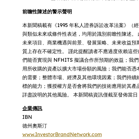
前瞻性陳述的警示聲明
本新聞稿載有《1995 年私人證券訴訟改革法案》
與類似未來或條件性表述，均用於識別前瞻性陳述。 此
未來項目、商業機遇與前景、發展策略、未來收益預
質上存在不確定性。 謹此提醒讀者不應過度依賴這
們能否實現與 NFHITS 擬議合作所預期的效益；
用所收購的資產以擴大市場份額的風險；我們能否憑
的需要；整體市場、經濟及其他環境因素；我們持續經
標的能力；獲授權方是否會將我們的技術應用於其產
詳盡說明的其他風險。 本新聞稿資訊僅截至發佈當
企業傳訊
IBN
德州奧斯汀
www.InvestorBrandNetwork.com