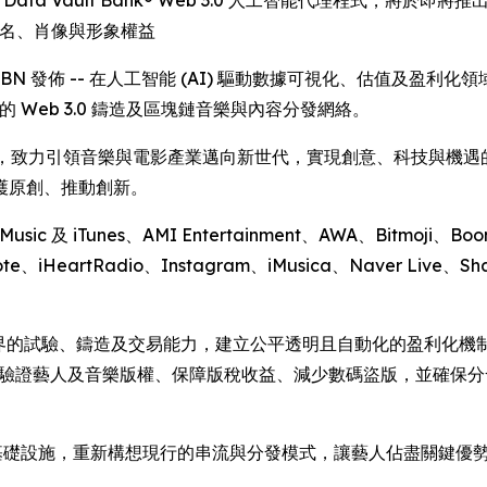
 Data Vault Bank® Web 3.0 人工智能代理程式，將於即將推出的 Int
及姓名、肖像與形象權益
 透過 IBN 發佈 -- 在人工智能 (AI) 驅動數據可視化、估值及盈利化領域引領在
的 Web 3.0 鑄造及區塊鏈音樂與內容分發網絡。
h 密切合作，致力引領音樂與電影產業邁向新世代，實現創意、科技與
護原創、推動創新。
ic 及 iTunes、AMI Entertainment、AWA、Bitmoji、Boomp
ote、iHeartRadio、Instagram、iMusica、Naver Live、S
有邊界的試驗、鑄造及交易能力，建立公平透明且自動化的盈利化機制。 
S 分發框架，以驗證藝人及音樂版權、保障版稅收益、減少數碼盜版，
 AI 的分發基礎設施，重新構想現行的串流與分發模式，讓藝人佔盡關鍵