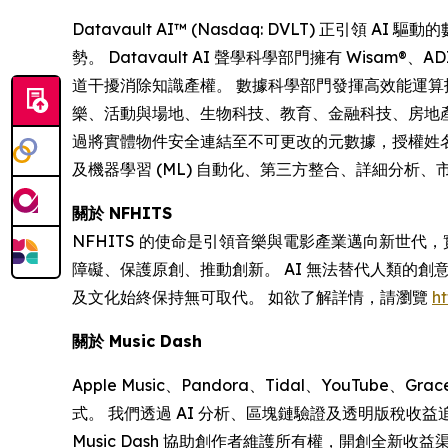
Datavault AI™ (Nasdaq: DVLT)
勢。 Datavault AI 聲學科學部門擁有 Wisam
道干擾消除知識產權。 數據科學部門發揮高效能運算技
樂、活動與場地、生物科技、教育、金融科技、房地產、醫療保健
過將實體物件安全連結至不可更改的元數據，授權姓名、形象及
及機器學習 (ML) 自動化、第三方整合、詳細分析
關於 NFHITS
NFHITS 的使命是引領音樂與電影產業邁向新世
障礙、保護原創、推動創新。 AI 無法替代人類的
及文化始終保持無可取代。 如欲了解詳情，請瀏覽
ht
關於 Music Dash
Apple Music、Pandora、Tidal、YouTub
式。 我們透過 AI 分析、區塊鏈驗證及透明版稅
Music Dash 協助創作者維護所有權，開創全新