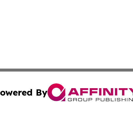
owered By
ubmit Press Release
Terms & Conditions
Copyright/DMCA
Inc. dba Affinity Group Publishing & Comoros Business Pre