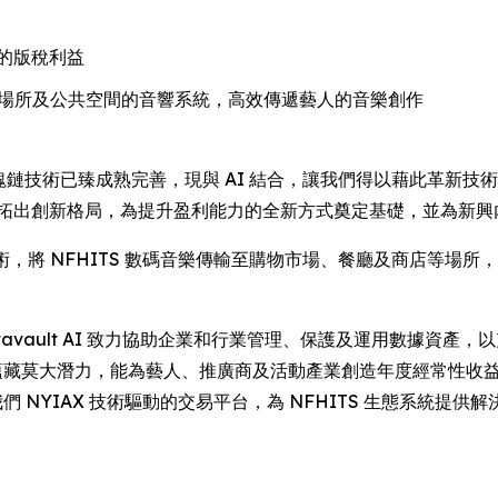
的版稅利益
合各類娛樂場所及公共空間的音響系統，高效傳遞藝人的音樂創作
示：「區塊鏈技術已臻成熟完善，現與 AI 結合，讓我們得以藉此革
開拓出創新格局，為提升盈利能力的全新方式奠定基礎，並為新興
IO 聲頻技術，將 NFHITS 數碼音樂傳輸至購物市場、餐廳及商
y 指出：「Datavault AI 致力協助企業和行業管理、保護及運用
密合作蘊藏莫大潛力，能為藝人、推廣商及活動產業創造年度經常性
 及我們 NYIAX 技術驅動的交易平台，為 NFHITS 生態系