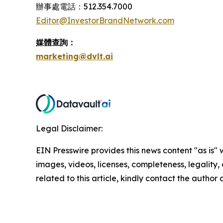
辦事處電話：512.354.7000
Editor@InvestorBrandNetwork.com
媒體查詢：
marketing@dvlt.ai
Legal Disclaimer:
EIN Presswire provides this news content "as is" 
images, videos, licenses, completeness, legality, o
related to this article, kindly contact the author