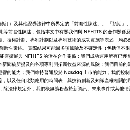
（經修訂）及其他證券法律中所界定的「前瞻性陳述」。 「預期
等前瞻性陳述，包括本文中有關我們與 NFHITS 的合作關係及
期、授權計劃、專利計劃以及專利技術的成功實施等表述，均必
些前瞻性陳述。 實際結果可能因多項風險及不確定性（包括但不
我們能否擴展與 NFHITS 的潛在合作關係；我們成功運用所有
本新聞稿所提及的各項專利開拓新收益來源的風險；我們目前的
營的能力；我們維持普通股於 Nasdaq 上市的能力；我們
品，以及任何此類應用的時間表；與技術創新及知識產權相關的
日，除法律規定外，我們概無義務基於新資訊、未來事件或其他情